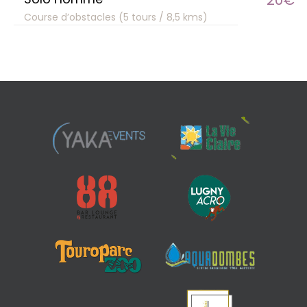
20€
Course d’obstacles (5 tours / 8,5 kms)